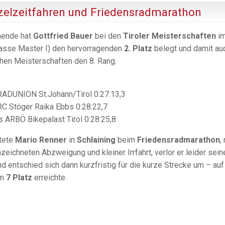
nzelzeitfahren und Friedensradmarathon
ende hat
Gottfried Bauer
bei den
Tiroler Meisterschaften
i
asse Master I) den hervorragenden
2. Platz
belegt und damit au
chen Meisterschaften den 8. Rang.
RADUNION St.Johann/Tirol 0:27:13,3
RC Stöger Raika Ebbs 0:28:22,7
ARBÖ Bikepalast Tirol 0:28:25,8
rtete
Mario Renner
in
Schlaining
beim
Friedensradmarathon
,
zeichneten Abzweigung und kleiner Irrfahrt, verlor er leider sein
nd entschied sich dann kurzfristig für die kurze Strecke um – auf
en
7 Platz
erreichte.