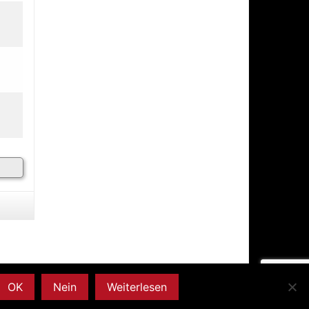
OK
Nein
Weiterlesen
dly powered by
WordPress
. Design by
StylishWP