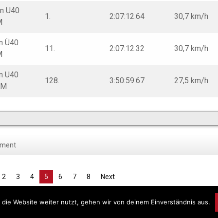
n U40
1.
2:07:12.64
30,7 km/h
M
n Ü40
11.
2:07:12.32
30,7 km/h
M
n U40
128.
3:50:59.67
27,5 km/h
KM
ment
2
3
4
5
6
7
8
Next
die Website weiter nutzt, gehen wir von deinem Einverständnis aus.
Prou