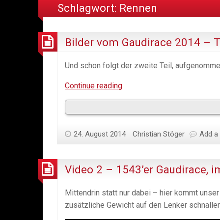
Schlagwort:
Rennen
Bilder vom Gaudirace 2014 – T
Und schon folgt der zweite Teil, aufgenomme
Bilder
Continue reading
vom
Gaudirace
2014
24. August 2014
–
Christian Stöger
Add a
Teil
2
Video 2 – 1543’er Gaudirace, 
Mittendrin statt nur dabei – hier kommt uns
zusätzliche Gewicht auf den Lenker schnallen