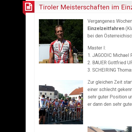
Tiroler Meisterschaften im Ei
Vergangenes Wochen
Einzelzeitfahren
(Kl
bei den Österreichis
Master I:
1. JAGODIC Michael 
2. BAUER Gottfried U
3. SCHEIRING Thomas 
Zur gleichen Zeit sta
einer schlecht gekenn
sehr guter Position u
er dann den sehr gut