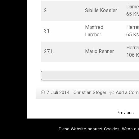
Dame
2.
Sibille Kössler
65 K
Manfred
Herre
31.
Larcher
65 K
Herre
271.
Mario Renner
106 
7. Juli 2014
Christian Stöger
Add a Com
Previous
Diese Website benutzt Cookies. Wenn du 