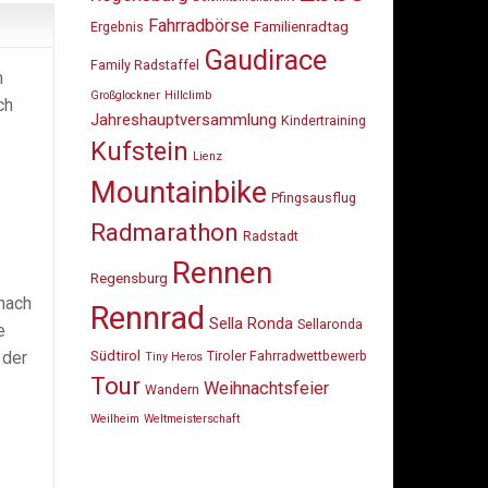
Fahrradbörse
Familienradtag
Ergebnis
Gaudirace
Family Radstaffel
m
Großglockner
Hillclimb
ch
Jahreshauptversammlung
Kindertraining
Kufstein
Lienz
Mountainbike
Pfingsausflug
Radmarathon
Radstadt
Rennen
Regensburg
 nach
Rennrad
Sella Ronda
Sellaronda
e
Südtirol
 der
Tiroler Fahrradwettbewerb
Tiny Heros
Tour
Weihnachtsfeier
Wandern
Weilheim
Weltmeisterschaft