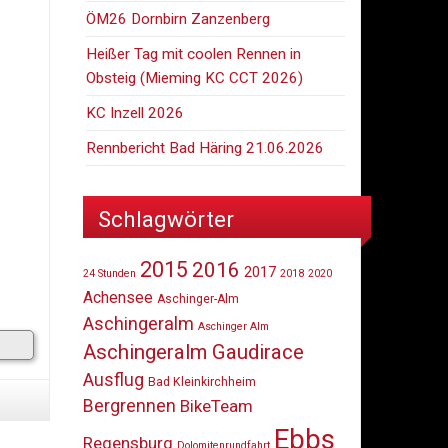
ÖM26 Dornbirn Zanzenberg
Heißer Tag mit coolen Rennen in
Obsteig (Mieming KC CCT 2026)
KC Inzell 2026
Rennbericht Bad Häring 21.06.2026
Schlagwörter
2015
2016
2017
24 Stunden
2018
2020
Achensee
Aschinger-Alm
Aschingeralm
Aschinger Alm
Aschingeralm Gaudirace
Ausflug
Bad Kleinkirchheim
Bergrennen
BikeTeam
Ebbs
Regensburg
Dolomitenrundfahrt