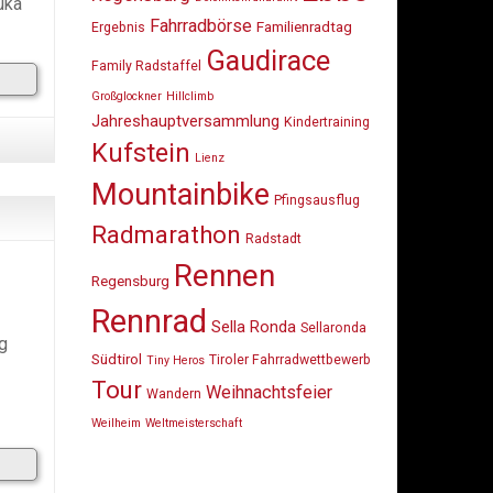
uka
Fahrradbörse
Familienradtag
Ergebnis
Gaudirace
Family Radstaffel
Großglockner
Hillclimb
Jahreshauptversammlung
Kindertraining
Kufstein
Lienz
Mountainbike
Pfingsausflug
Radmarathon
Radstadt
Rennen
Regensburg
Rennrad
Sella Ronda
Sellaronda
g
Südtirol
Tiroler Fahrradwettbewerb
Tiny Heros
Tour
Weihnachtsfeier
Wandern
Weilheim
Weltmeisterschaft