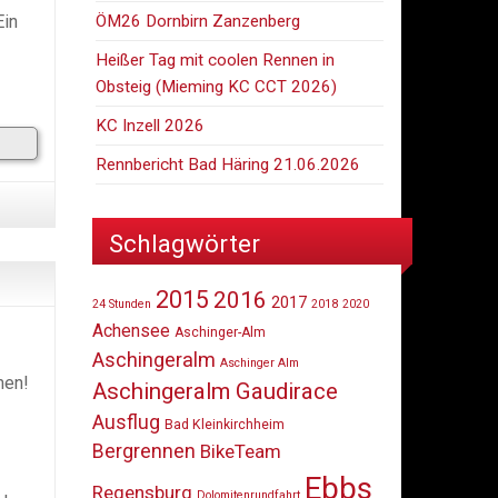
ÖM26 Dornbirn Zanzenberg
Ein
Heißer Tag mit coolen Rennen in
Obsteig (Mieming KC CCT 2026)
KC Inzell 2026
Rennbericht Bad Häring 21.06.2026
Schlagwörter
2015
2016
2017
24 Stunden
2018
2020
Achensee
Aschinger-Alm
Aschingeralm
Aschinger Alm
men!
Aschingeralm Gaudirace
Ausflug
Bad Kleinkirchheim
Bergrennen
BikeTeam
Ebbs
Regensburg
Dolomitenrundfahrt