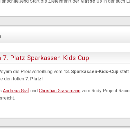
d anschließend Start bis Zieleinfahrt der
Klasse U9
in der auch L
t
n 7. Platz Sparkassen-Kids-Cup
Weyarn die Preisverleihung vom
13. Sparkassen-Kids-Cup
statt.
te den tollen
7. Platz
!
is
Andreas Graf
und
Christian Grassmann
vom Rudy Project Racin
rreicht.