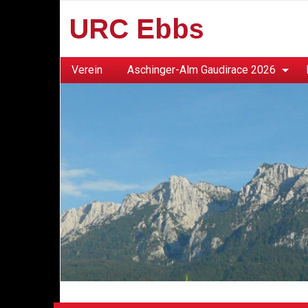
URC Ebbs
Verein
Aschinger-Alm Gaudirace 2026