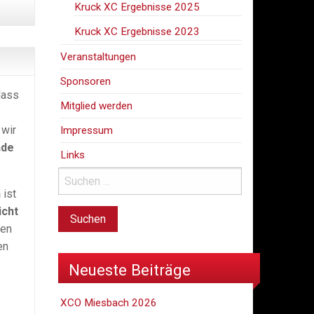
Kruck XC Ergebnisse 2025
Kruck XC Ergebnisse 2023
Veranstaltungen
Sponsoren
dass
Mitglied werden
wir
Impressum
nde
Links
n
ist
icht
den
en
Neueste Beiträge
XCO Miesbach 2026