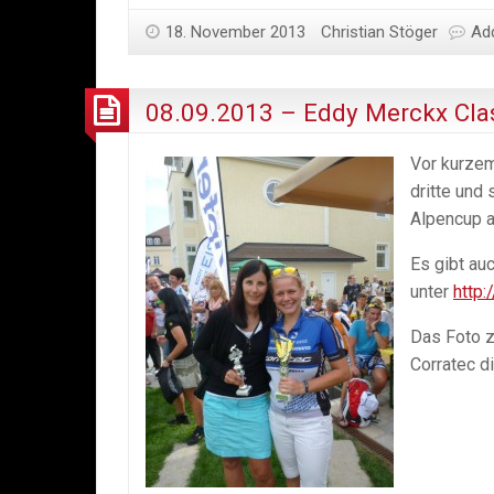
erreicht
18. November 2013
den
Christian Stöger
Ad
7.
Platz
08.09.2013 – Eddy Merckx Cla
Sparkassen-
Kids-
Vor kurzem
Cup
dritte und
Alpencup a
Es gibt au
unter
http:
Das Foto z
Corratec d