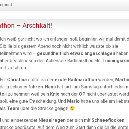
omment
thon – Arschkalt!
Ich weiß gar nicht wo ich anfangen soll, beginnen wir mal damit 
Sibille bis gestern Abend noch nicht wirklich wusste ob sie
teilnehmen wird –
gesundheitlich etwas angeschlagen
haben 
aber beschlossen den Achensee Radmarathon als
Trainingsru
mit zu fahren.
Für
Christina
sollte es der
erste Radmarathon
werden,
Marti
da ja schon
erfahren
.
Hans
hat sich am Samstag entschieden
n
teil
zu nehmen weil sein
Knie
nach der
OP
nicht überlastet wer
soll, eine gute Entscheidung. Und
Mario
hätte uns alle am liebst
als
Team
über die Strecke gejagt!
d
und einsetzender
Nieselregen
der sich mit
Schneeflocken
trecke begrüsste. Auf dem Weg zum Start dann gleich die erste