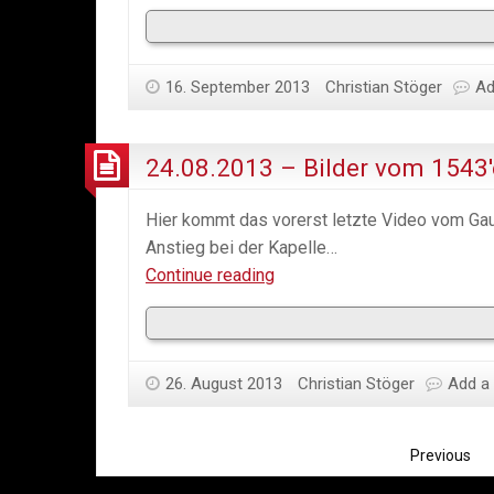
16. September 2013
Christian Stöger
Ad
24.08.2013 – Bilder vom 1543′e
Hier kommt das vorerst letzte Video vom Ga
Anstieg bei der Kapelle…
24.08.2013
Continue reading
–
Bilder
vom
26. August 2013
1543′er
Christian Stöger
Add a
Gaudirace
–
Previous
Teil