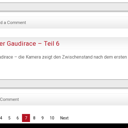
d a Comment
r Gaudirace – Teil 6
udirace – die Kamera zeigt den Zwischenstand nach dem ersten
 Comment
4
5
6
7
8
9
10
Next