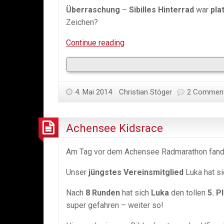
Überraschung
–
Sibilles Hinterrad
war
pla
Zeichen?
04.05.2014
Continue reading
Achensee
Radmarathon
–
4. Mai 2014
Christian Stöger
Arschkalt!
2 Commen
Achensee Kidsrace
Am Tag vor dem Achensee Radmarathon fand
Unser
jüngstes Vereinsmitglied
Luka hat s
Nach
8 Runden
hat sich
Luka
den tollen
5. P
super gefahren – weiter so!