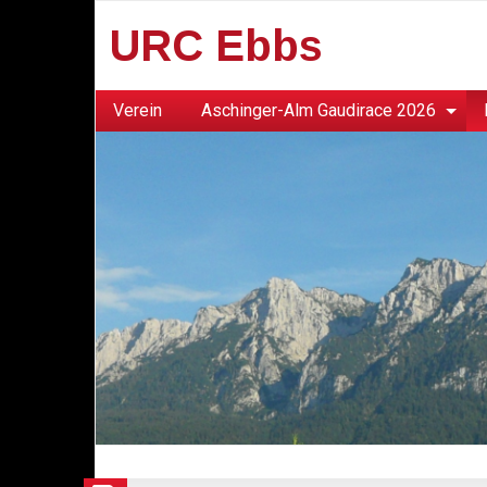
URC Ebbs
Verein
Aschinger-Alm Gaudirace 2026