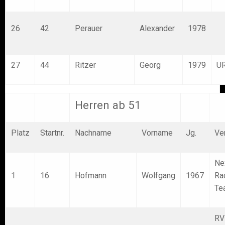
26
42
Perauer
Alexander
1978
27
44
Ritzer
Georg
1979
U
Herren ab 51
Platz
Startnr.
Nachname
Vorname
Jg.
Ve
Ne
1
16
Hofmann
Wolfgang
1967
Ra
Te
RV