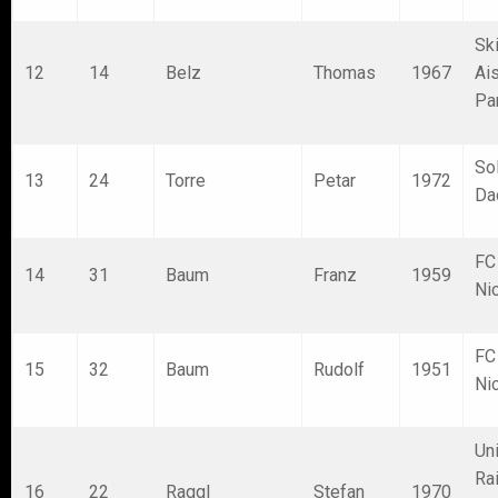
Sk
12
14
Belz
Thomas
1967
Ai
Pa
Sol
13
24
Torre
Petar
1972
Da
FC
14
31
Baum
Franz
1959
Ni
FC
15
32
Baum
Rudolf
1951
Ni
Un
Ra
16
22
Raggl
Stefan
1970