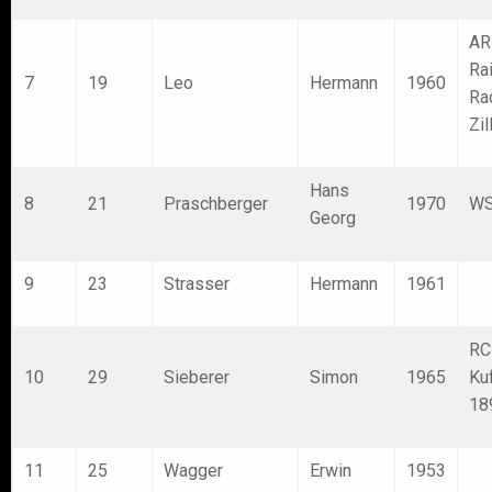
AR
Ra
7
19
Leo
Hermann
1960
Ra
Zil
Hans
8
21
Praschberger
1970
WS
Georg
9
23
Strasser
Hermann
1961
RC
10
29
Sieberer
Simon
1965
Ku
18
11
25
Wagger
Erwin
1953