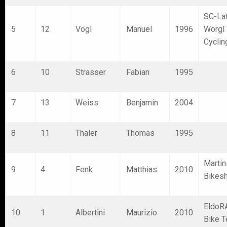
SC-Lat
5
12
Vogl
Manuel
1996
Wörgl
Cyclin
6
10
Strasser
Fabian
1995
7
13
Weiss
Benjamin
2004
8
11
Thaler
Thomas
1995
Martin
9
4
Fenk
Matthias
2010
Bikes
EldoR
10
1
Albertini
Maurizio
2010
Bike 