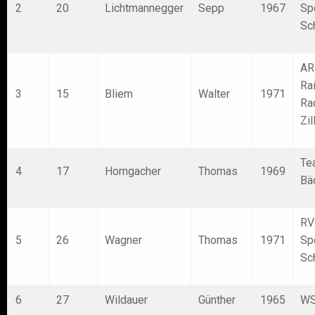
2
20
Lichtmannegger
Sepp
1967
Sp
Sc
AR
Ra
3
15
Bliem
Walter
1971
Ra
Zil
Te
4
17
Horngacher
Thomas
1969
Bä
RV
5
26
Wagner
Thomas
1971
Sp
Sc
6
27
Wildauer
Günther
1965
WS