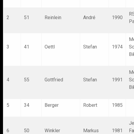
R
2
51
Reinlein
André
1990
P
M
3
41
Oettl
Stefan
1974
Sc
Bi
M
4
55
Gottfried
Stefan
1991
Sc
Bi
5
34
Berger
Robert
1985
Je
6
50
Winkler
Markus
1981
Fa