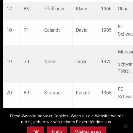
17
83
Pfaffinger
Klaus
1966
Ohne
FC
18
71
Galandt
David
1985
Schwac
Meerju
19
79
Niemi
Tanja
1975
schwi
TIROL
FC
20
89
Strasser
Renate
1968
Schwac
Diese Website benutzt Cookies. Wenn du die Website weiter
nutzt, gehen wir von deinem Einverständnis aus.
OK
Nein
Weiterlesen