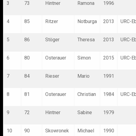
3
73
Hintner
Ramona
1996
4
85
Ritzer
Notburga
2013
URC-E
5
86
Stöger
Theresa
2013
URC-E
6
80
Osterauer
Simon
2015
URC-E
7
84
Rieser
Mario
1991
8
81
Osterauer
Christian
1984
URC-E
9
72
Hintner
Sabine
1979
10
90
Skowronek
Michael
1990