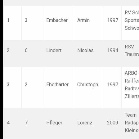
RV Sch
1
3
Embacher
Armin
1997
Sport
Schwo
RSV
2
6
Lindert
Nicolas
1994
Traunr
ARBÖ
Raiffe
3
2
Eberharter
Christoph
1997
Radte
Zillert
Team
4
7
Pfleger
Lorenz
2009
Radsp
Kleins