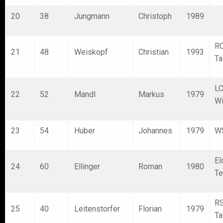
20
38
Jungmann
Christoph
1989
R
21
48
Weiskopf
Christian
1993
Ta
L
22
52
Mandl
Markus
1979
Wi
23
54
Huber
Johannes
1979
W
El
24
60
Ellinger
Roman
1980
T
RS
25
40
Leitenstorfer
Florian
1979
Ta