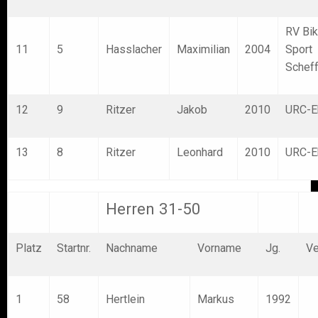
RV Bi
11
5
Hasslacher
Maximilian
2004
Sport
Schef
12
9
Ritzer
Jakob
2010
URC-E
13
8
Ritzer
Leonhard
2010
URC-E
Herren 31-50
Platz
Startnr.
Nachname
Vorname
Jg.
Ve
1
58
Hertlein
Markus
1992