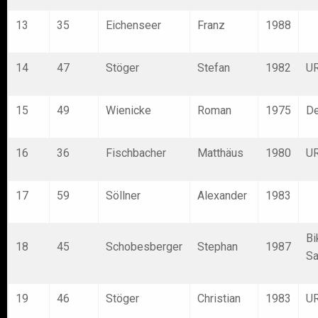
13
35
Eichenseer
Franz
1988
14
47
Stöger
Stefan
1982
U
15
49
Wienicke
Roman
1975
De
16
36
Fischbacher
Matthäus
1980
U
17
59
Söllner
Alexander
1983
Bi
18
45
Schobesberger
Stephan
1987
Sa
19
46
Stöger
Christian
1983
U