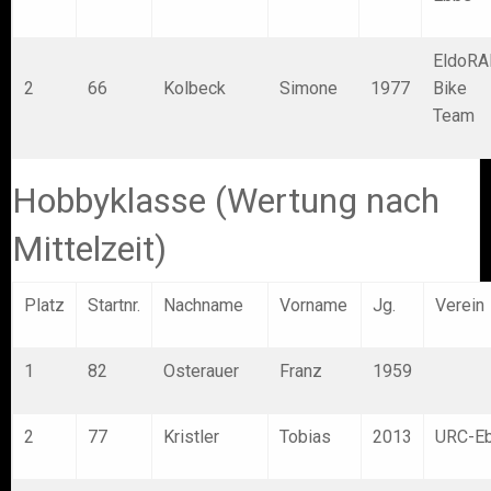
EldoR
2
66
Kolbeck
Simone
1977
Bike
Team
Hobbyklasse (Wertung nach
Mittelzeit)
Platz
Startnr.
Nachname
Vorname
Jg.
Verein
1
82
Osterauer
Franz
1959
2
77
Kristler
Tobias
2013
URC-E