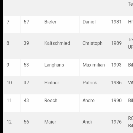
T
7
57
Bieler
Daniel
1981
H
Te
8
39
Kaltschmied
Christoph
1989
U
9
53
Langhans
Maximilian
1993
Bi
10
37
Hintner
Patrick
1986
VA
11
43
Resch
Andre
1990
Bi
RC
12
56
Maier
Andi
1976
Bi