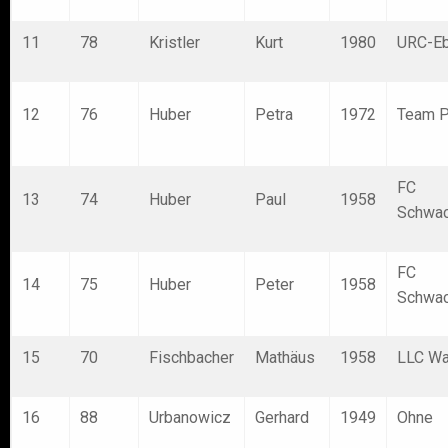
11
78
Kristler
Kurt
1980
URC-E
12
76
Huber
Petra
1972
Team P
FC
13
74
Huber
Paul
1958
Schwac
FC
14
75
Huber
Peter
1958
Schwac
15
70
Fischbacher
Mathäus
1958
LLC Wa
16
88
Urbanowicz
Gerhard
1949
Ohne