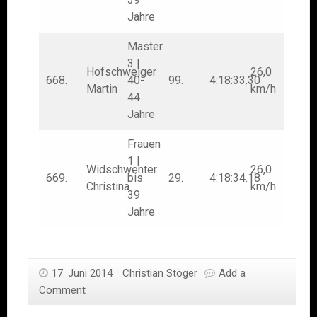
Jahre
Master
3 |
Hofschweiger
26,0
668.
40-
99.
4:18:33.30
Martin
km/h
44
Jahre
Frauen
1 |
Widschwenter
26,0
669.
bis
29.
4:18:34.18
Christina
km/h
39
Jahre
17. Juni 2014
Christian Stöger
Add a
Comment