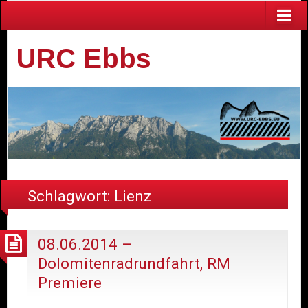
URC Ebbs
Schlagwort:
Lienz
08.06.2014 –
Dolomitenradrundfahrt, RM
Premiere