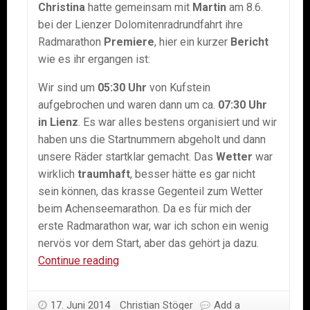
Christina
hatte gemeinsam mit
Martin
am 8.6.
bei der Lienzer Dolomitenradrundfahrt ihre
Radmarathon
Premiere
, hier ein kurzer
Bericht
wie es ihr ergangen ist:
Wir sind um
05:30 Uhr
von Kufstein
aufgebrochen und waren dann um ca.
07:30 Uhr
in Lienz
. Es war alles bestens organisiert und wir
haben uns die Startnummern abgeholt und dann
unsere Räder startklar gemacht. Das
Wetter
war
wirklich
traumhaft
, besser hätte es gar nicht
sein können, das krasse Gegenteil zum Wetter
beim Achenseemarathon. Da es für mich der
erste Radmarathon war, war ich schon ein wenig
nervös vor dem Start, aber das gehört ja dazu.
08.06.2014
Continue reading
–
Dolomitenradrundfahrt,
17. Juni 2014
Christian Stöger
Add a