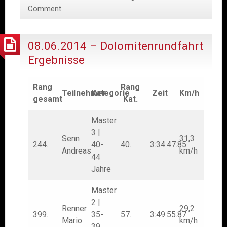
RM
Comment
Premiere
08.06.2014 – Dolomitenrundfahrt
Ergebnisse
Rang
Rang
Teilnehmer
Kategorie
Zeit
Km/h
gesamt
Kat.
Master
3 |
Senn
31,3
244.
40-
40.
3:34:47.85
Andreas
km/h
44
Jahre
Master
2 |
Renner
29,2
399.
35-
57.
3:49:55.87
Mario
km/h
39