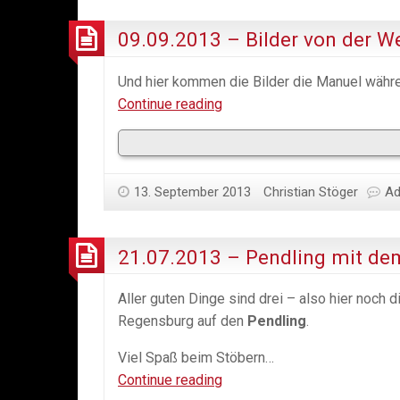
09.09.2013 – Bilder von der We
Und hier kommen die Bilder die Manuel währ
09.09.2013
Continue reading
–
Bilder
von
13. September 2013
der
Christian Stöger
Ad
Welt-
Kult-
21.07.2013 – Pendling mit d
Tour
2013
Aller guten Dinge sind drei – also hier noch d
Regensburg auf den
Pendling
.
Viel Spaß beim Stöbern…
21.07.2013
Continue reading