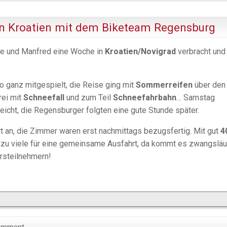
 in Kroatien mit dem Biketeam Regensburg
le und Manfred eine Woche in
Kroatien/Novigrad
verbracht und
so ganz mitgespielt, die Reise ging mit
Sommerreifen
über den
rei mit
Schneefall
und zum Teil
Schneefahrbahn
… Samstag
icht, die Regensburger folgten eine gute Stunde später.
t an, die Zimmer waren erst nachmittags bezugsfertig. Mit gut
4
iv zu viele für eine gemeinsame Ausfahrt, da kommt es zwangsläu
hrsteilnehmern!
omment