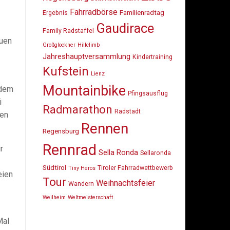
Fahrradbörse
Familienradtag
Ergebnis
Gaudirace
Family Radstaffel
euen
Großglockner
Hillclimb
Jahreshauptversammlung
Kindertraining
Kufstein
Lienz
Mountainbike
 dem
Pfingsausflug
i
Radmarathon
Radstadt
den
Rennen
Regensburg
Rennrad
r
Sella Ronda
Sellaronda
Südtirol
Tiroler Fahrradwettbewerb
Tiny Heros
eien
Tour
Weihnachtsfeier
Wandern
Weilheim
Weltmeisterschaft
Mal