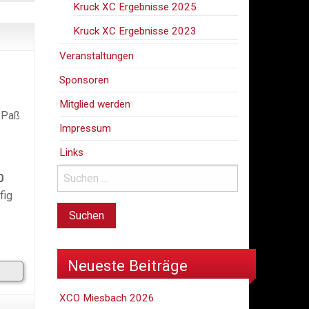
Kruck XC Ergebnisse 2025
Kruck XC Ergebnisse 2023
Veranstaltungen
Sponsoren
Mitglied werden
 Paß
Impressum
Links
0
fig
Neueste Beiträge
XCO Miesbach 2026