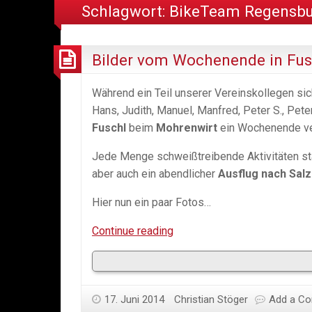
Schlagwort:
BikeTeam Regensb
Bilder vom Wochenende in Fus
Während ein Teil unserer Vereinskollegen sic
Hans, Judith, Manuel, Manfred, Peter S., Peter
Fuschl
beim
Mohrenwirt
ein Wochenende ve
Jede Menge schweißtreibende Aktivitäten 
aber auch ein abendlicher
Ausflug nach Sal
Hier nun ein paar Fotos…
Bilder
Continue reading
vom
Wochenende
in
17. Juni 2014
Fuschl
Christian Stöger
Add a C