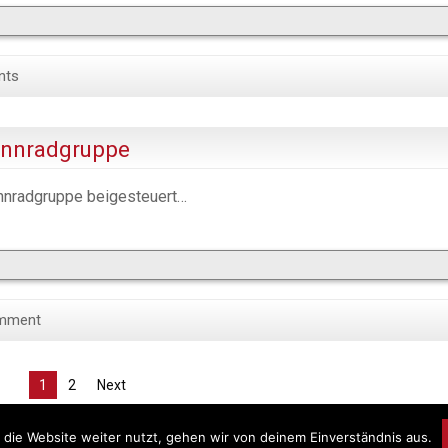
nts
ennradgruppe
ennradgruppe beigesteuert…
mment
1
2
Next
die Website weiter nutzt, gehen wir von deinem Einverständnis aus.