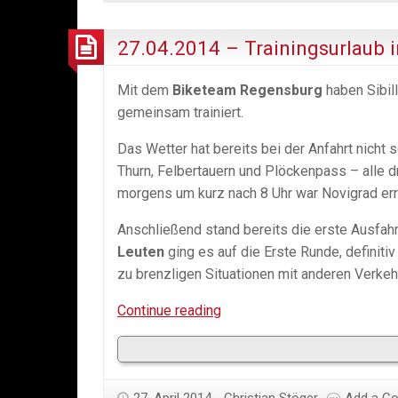
27.04.2014 – Trainingsurlaub
Mit dem
Biketeam Regensburg
haben Sibil
gemeinsam trainiert.
Das Wetter hat bereits bei der Anfahrt nicht 
Thurn, Felbertauern und Plöckenpass – alle d
morgens um kurz nach 8 Uhr war Novigrad erre
Anschließend stand bereits die erste Ausfahr
Leuten
ging es auf die Erste Runde, definit
zu brenzligen Situationen mit anderen Verke
27.04.2014
Continue reading
–
Trainingsurlaub
in
27. April 2014
Christian Stöger
Add a C