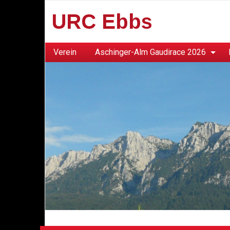
URC Ebbs
Verein
Aschinger-Alm Gaudirace 2026