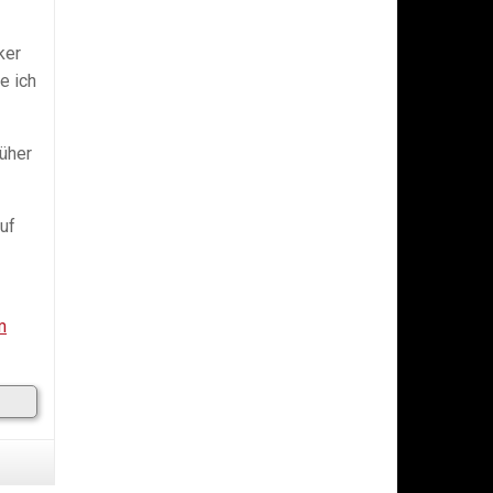
ker
e ich
rüher
auf
m