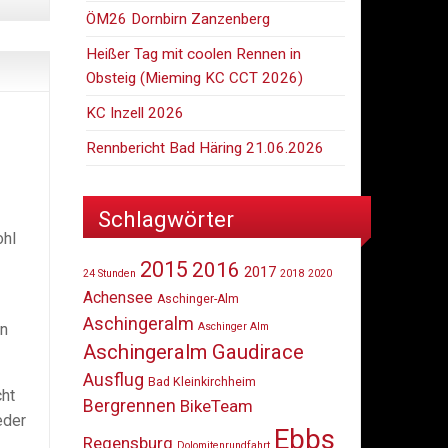
ÖM26 Dornbirn Zanzenberg
Heißer Tag mit coolen Rennen in
Obsteig (Mieming KC CCT 2026)
KC Inzell 2026
Rennbericht Bad Häring 21.06.2026
Schlagwörter
ohl
2015
2016
2017
24 Stunden
2018
2020
Achensee
Aschinger-Alm
Aschingeralm
Aschinger Alm
in
Aschingeralm Gaudirace
Ausflug
Bad Kleinkirchheim
cht
Bergrennen
BikeTeam
eder
Ebbs
Regensburg
Dolomitenrundfahrt