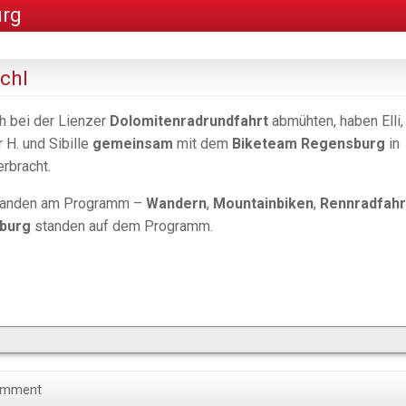
urg
chl
h bei der Lienzer
Dolomitenradrundfahrt
abmühten, haben Elli,
 H. und Sibille
gemeinsam
mit dem
Biketeam Regensburg
in
rbracht.
standen am Programm –
Wandern
,
Mountainbiken
,
Rennradfah
zburg
standen auf dem Programm.
omment