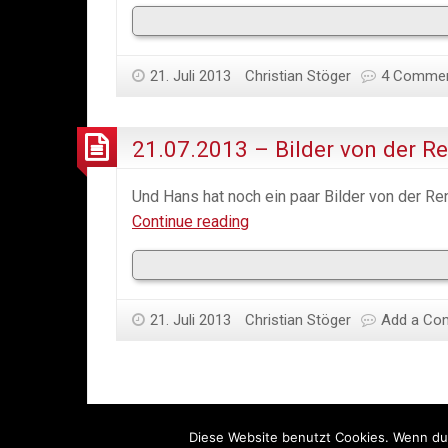
–
Pendling
mit
21. Juli 2013
Christian Stöger
dem
4 Comme
BikeTeam
Regensburg
21.07.2013 – Bilder von der R
Und Hans hat noch ein paar Bilder von der R
21.07.2013
Continue reading
–
Bilder
von
21. Juli 2013
Christian Stöger
der
Add a Co
Rennradgruppe
Diese Website benutzt Cookies. Wenn du 