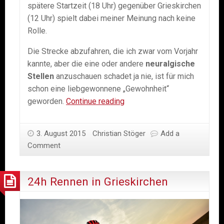
spätere Startzeit (18 Uhr) gegenüber Grieskirchen
(12 Uhr) spielt dabei meiner Meinung nach keine
Rolle.
Die Strecke abzufahren, die ich zwar vom Vorjahr
kannte, aber die eine oder andere
neuralgische
Stellen
anzuschauen schadet ja nie, ist für mich
schon eine liebgewonnene „Gewohnheit“
24
geworden.
Continue reading
h
Rennen
3. August 2015
Christian Stöger
Add a
in
Comment
Kaindorf
24h Rennen in Grieskirchen