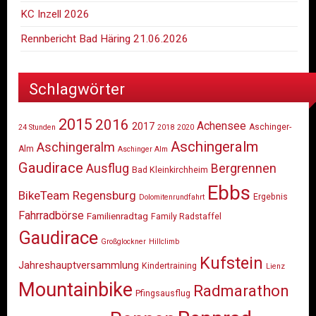
KC Inzell 2026
Rennbericht Bad Häring 21.06.2026
Schlagwörter
2015
2016
Achensee
2017
Aschinger-
24 Stunden
2018
2020
Aschingeralm
Aschingeralm
Alm
Aschinger Alm
Gaudirace
Ausflug
Bergrennen
Bad Kleinkirchheim
Ebbs
BikeTeam Regensburg
Ergebnis
Dolomitenrundfahrt
Fahrradbörse
Familienradtag
Family Radstaffel
Gaudirace
Großglockner
Hillclimb
Kufstein
Jahreshauptversammlung
Kindertraining
Lienz
Mountainbike
Radmarathon
Pfingsausflug