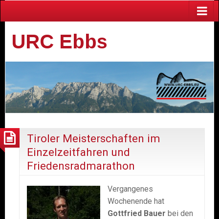
URC Ebbs
Tiroler Meisterschaften im
Einzelzeitfahren und
Friedensradmarathon
Vergangenes
Wochenende hat
Gottfried Bauer
bei den