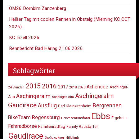
ÖM26 Dornbirn Zanzenberg
Heißer Tag mit coolen Rennen in Obsteig (Mieming KC CCT
2026)
KC Inzell 2026
Rennbericht Bad Häring 21.06.2026
Schlagwörter
2015
2016
Achensee
2017
Aschinger-
24 Stunden
2018
2020
Aschingeralm
Aschingeralm
Alm
Aschinger Alm
Gaudirace
Ausflug
Bergrennen
Bad Kleinkirchheim
Ebbs
BikeTeam Regensburg
Ergebnis
Dolomitenrundfahrt
Fahrradbörse
Familienradtag
Family Radstaffel
Gaudirace
Großglockner
Hillclimb