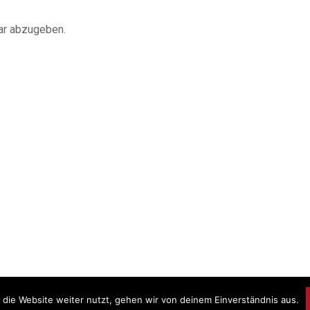
ar abzugeben.
die Website weiter nutzt, gehen wir von deinem Einverständnis aus.
Prou