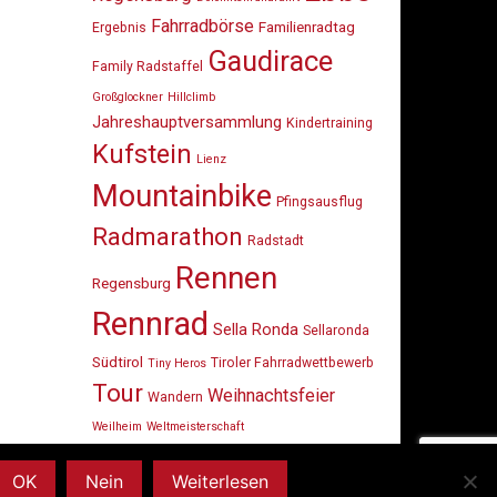
Fahrradbörse
Familienradtag
Ergebnis
Gaudirace
Family Radstaffel
Großglockner
Hillclimb
Jahreshauptversammlung
Kindertraining
Kufstein
Lienz
Mountainbike
Pfingsausflug
Radmarathon
Radstadt
Rennen
Regensburg
Rennrad
Sella Ronda
Sellaronda
Südtirol
Tiroler Fahrradwettbewerb
Tiny Heros
Tour
Weihnachtsfeier
Wandern
Weilheim
Weltmeisterschaft
OK
Nein
Weiterlesen
dly powered by
WordPress
. Design by
StylishWP