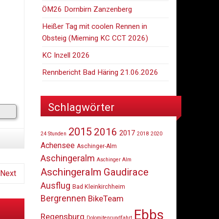
ÖM26 Dornbirn Zanzenberg
Heißer Tag mit coolen Rennen in
Obsteig (Mieming KC CCT 2026)
KC Inzell 2026
Rennbericht Bad Häring 21.06.2026
Schlagwörter
2015
2016
2017
24 Stunden
2018
2020
Achensee
Aschinger-Alm
Aschingeralm
Aschinger Alm
Aschingeralm Gaudirace
Next
Ausflug
Bad Kleinkirchheim
Bergrennen
BikeTeam
Ebbs
Regensburg
Dolomitenrundfahrt