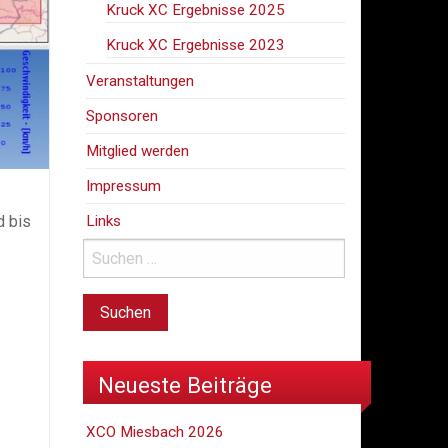
Kruck XC Ergebnisse 2025
Kruck XC Ergebnisse 2023
Veranstaltungen
Sponsoren
Mitglied werden
Impressum
Links
d bis
Neueste Beiträge
XCO Miesbach 2026