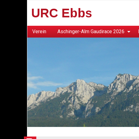
URC Ebbs
Verein
Aschinger-Alm Gaudirace 2026