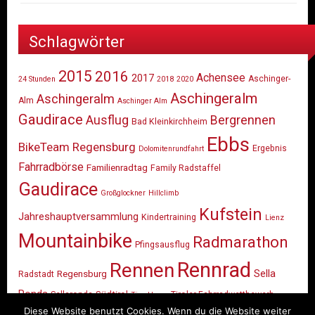
Schlagwörter
2015
2016
Achensee
2017
Aschinger-
24 Stunden
2018
2020
Aschingeralm
Aschingeralm
Alm
Aschinger Alm
Gaudirace
Ausflug
Bergrennen
Bad Kleinkirchheim
Ebbs
BikeTeam Regensburg
Ergebnis
Dolomitenrundfahrt
Fahrradbörse
Familienradtag
Family Radstaffel
Gaudirace
Großglockner
Hillclimb
Kufstein
Jahreshauptversammlung
Kindertraining
Lienz
Mountainbike
Radmarathon
Pfingsausflug
Rennrad
Rennen
Sella
Regensburg
Radstadt
Ronda
Südtirol
Sellaronda
Tiroler Fahrradwettbewerb
Tiny Heros
Tour
Diese Website benutzt Cookies. Wenn du die Website weiter