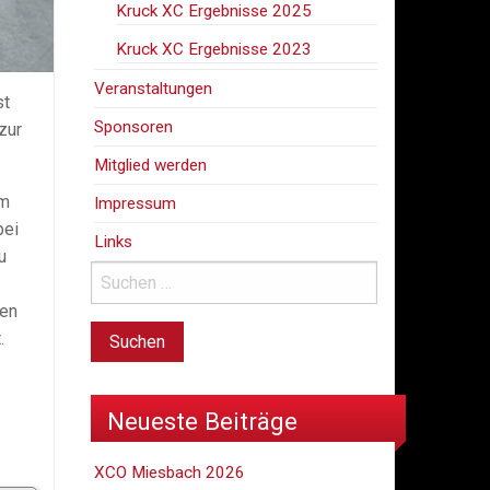
Kruck XC Ergebnisse 2025
Kruck XC Ergebnisse 2023
Veranstaltungen
st
Sponsoren
zur
Mitglied werden
um
Impressum
bei
Links
u
ten
.
Neueste Beiträge
XCO Miesbach 2026