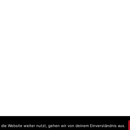
die Website weiter nutzt, gehen wir von deinem Einverständnis aus.
Prou