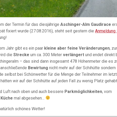
m der Termin für das diesjährige
Aschinger-Alm Gaudirace
er
pät fixiert wurde (27.08.2016), steht seit gestern die
Anmeldung
ung!
em Jahr gibt es ein paar
kleine aber feine Veränderungen
, z
ird die
Strecke
um ca. 300 Meter
verlängert
und endet direkt 
chingeralm – das sind dann insgesamt 478 Höhenmeter die es z
e anschließende
Bewirtung
nicht mehr auf der Schihütte sondern
e selbst bei Schönwetter für die Menge der Teilnehmer im letz
ätten wir auf der Schihütte auf jeden Fall zu wenig Platz gehabt
nd Luft nach oben und auch bessere
Parkmöglichkeiten
, vom
 Küche
mal abgesehen…
natürlich schönes Wetter!