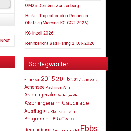
ÖM26 Dornbirn Zanzenberg
Heißer Tag mit coolen Rennen in
Obsteig (Mieming KC CCT 2026)
KC Inzell 2026
Next
Rennbericht Bad Häring 21.06.2026
Schlagwörter
2015
2016
2017
24 Stunden
2018
2020
Achensee
Aschinger-Alm
Aschingeralm
Aschinger Alm
Aschingeralm Gaudirace
Ausflug
Bad Kleinkirchheim
Bergrennen
BikeTeam
Ebbs
Regensburg
Dolomitenrundfahrt