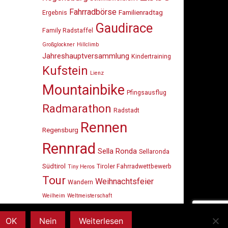
Fahrradbörse
Familienradtag
Ergebnis
Gaudirace
Family Radstaffel
Großglockner
Hillclimb
Jahreshauptversammlung
Kindertraining
Kufstein
Lienz
Mountainbike
Pfingsausflug
Radmarathon
Radstadt
Rennen
Regensburg
Rennrad
Sella Ronda
Sellaronda
Südtirol
Tiroler Fahrradwettbewerb
Tiny Heros
Tour
Weihnachtsfeier
Wandern
Weilheim
Weltmeisterschaft
OK
Nein
Weiterlesen
dly powered by
WordPress
. Design by
StylishWP