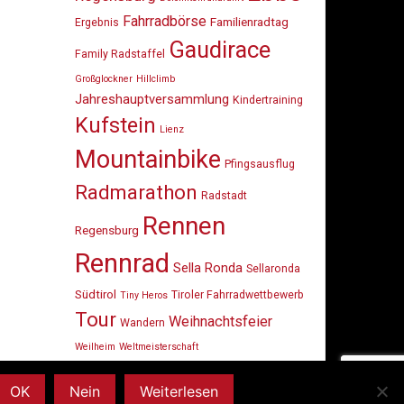
Fahrradbörse
Familienradtag
Ergebnis
Gaudirace
Family Radstaffel
Großglockner
Hillclimb
Jahreshauptversammlung
Kindertraining
Kufstein
Lienz
Mountainbike
Pfingsausflug
Radmarathon
Radstadt
Rennen
Regensburg
Rennrad
Sella Ronda
Sellaronda
Südtirol
Tiroler Fahrradwettbewerb
Tiny Heros
Tour
Weihnachtsfeier
Wandern
Weilheim
Weltmeisterschaft
OK
Nein
Weiterlesen
dly powered by
WordPress
. Design by
StylishWP