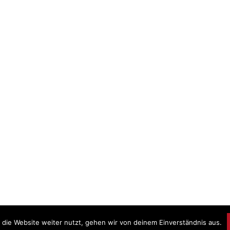
die Website weiter nutzt, gehen wir von deinem Einverständnis aus.
Prou