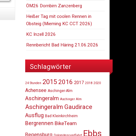
ÖM26 Dornbirn Zanzenberg
Heißer Tag mit coolen Rennen in
Obsteig (Mieming KC CCT 2026)
KC Inzell 2026
Rennbericht Bad Häring 21.06.2026
Schlagwörter
2015
2016
2017
24 Stunden
2018
2020
Achensee
Aschinger-Alm
Aschingeralm
Aschinger Alm
Aschingeralm Gaudirace
Ausflug
Bad Kleinkirchheim
Bergrennen
BikeTeam
Ebbs
Regensburg
Dolomitenrundfahrt