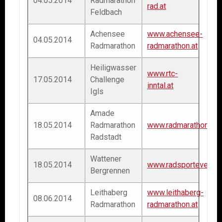
04.05.2014
Radmarathon
rad.at
Feldbach
Achensee
www.achensee-
04.05.2014
Radmarathon
radmarathon.at
Heiligwasser
www.rtc-
17.05.2014
Challenge
inntal.at
Igls
Amade
18.05.2014
Radmarathon
www.radmarathon.co
Radstadt
Wattener
18.05.2014
www.radsportevents
Bergrennen
Leithaberg
www.leithaberg-
08.06.2014
Radmarathon
radmarathon.at