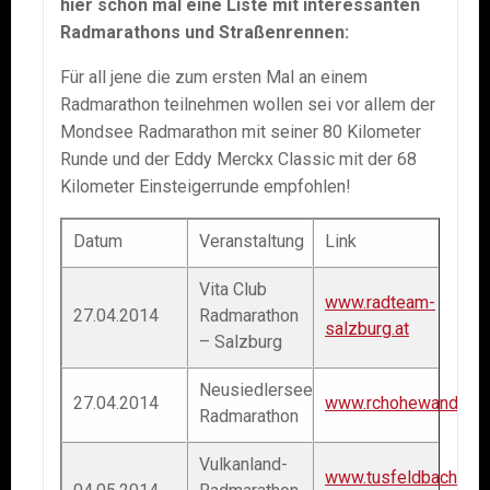
hier schon mal eine Liste mit interessanten
Radmarathons und Straßenrennen:
Für all jene die zum ersten Mal an einem
Radmarathon teilnehmen wollen sei vor allem der
Mondsee Radmarathon mit seiner 80 Kilometer
Runde und der Eddy Merckx Classic mit der 68
Kilometer Einsteigerrunde empfohlen!
Datum
Veranstaltung
Link
Vita Club
www.radteam-
27.04.2014
Radmarathon
salzburg.at
– Salzburg
Neusiedlersee
27.04.2014
www.rchohewand.at
Radmarathon
Vulkanland-
www.tusfeldbach-