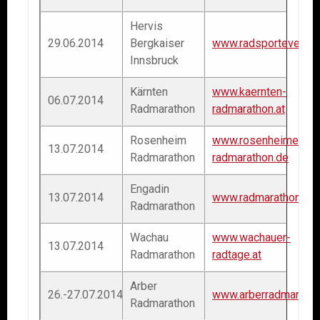
Hervis
29.06.2014
Bergkaiser
www.radsportevents
Innsbruck
Kärnten
www.kaernten-
06.07.2014
Radmarathon
radmarathon.at
Rosenheim
www.rosenheimer-
13.07.2014
Radmarathon
radmarathon.de
Engadin
13.07.2014
www.radmarathon.co
Radmarathon
Wachau
www.wachauer-
13.07.2014
Radmarathon
radtage.at
Arber
26.-27.07.2014
www.arberradmaratho
Radmarathon