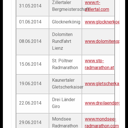
Zillertaler
www.rt-
31.05.2014
Bergmeisterschaft
zillertal.com
01.06.2014
Glocknerkönig
www.glocknerkoenig
Dolomiten
08.06.2014
Rundfahrt
www.dolomitensport.
Lienz
St. Pöltner
www.stp-
15.06.2014
Radmarathon
radmarathon.at
Kaunertaler
19.06.2014
www.gletscherkaiser.
Gletscherkaiser
Drei Länder
22.06.2014
www.dreilaendergiro.
Giro
Mondsee
www.mondsee-
29.06.2014
Radmarathon
radmarathon.com