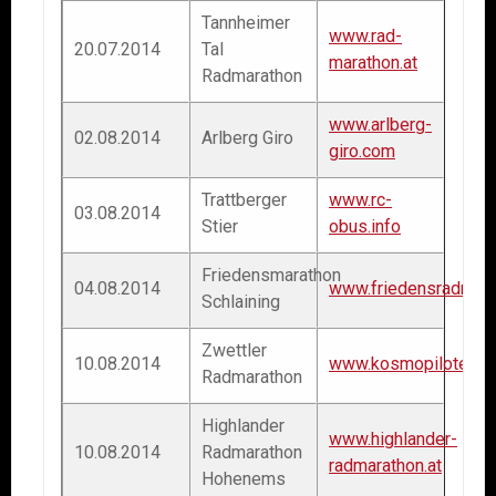
Tannheimer
www.rad-
20.07.2014
Tal
marathon.at
Radmarathon
www.arlberg-
02.08.2014
Arlberg Giro
giro.com
Trattberger
www.rc-
03.08.2014
Stier
obus.info
Friedensmarathon
04.08.2014
www.friedensradmara
Schlaining
Zwettler
10.08.2014
www.kosmopiloten.zw
Radmarathon
Highlander
www.highlander-
10.08.2014
Radmarathon
radmarathon.at
Hohenems