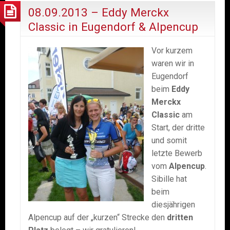
08.09.2013 – Eddy Merckx
Classic in Eugendorf & Alpencup
Vor kurzem
waren wir in
Eugendorf
beim
Eddy
Merckx
Classic
am
Start, der dritte
und somit
letzte Bewerb
vom
Alpencup
.
Sibille hat
beim
diesjährigen
Alpencup auf der „kurzen“ Strecke den
dritten