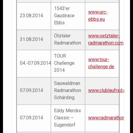
1543’er
www.urc-
23.08.2014
Gaudirace
ebbs.eu
Ebbs
Ötztaler
www.oetztaler-
31.08.2014
Radmarathon
radmarathon.com
TOUR
www.tour-
04.-07.09.2014
Challenge
challenge.de
2014
Sauwaldman
07.09.2014
Radmarathon
www.clublaufrad.at
Schärding
Eddy Merckx
07.09.2014
Classic –
www.radmarathon.co
Eugendorf