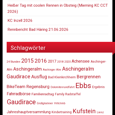
Heißer Tag mit coolen Rennen in Obsteig (Mieming KC CCT
2026)
KC Inzell 2026
Rennbericht Bad Häring 21.06.2026
Schlagwörter
2015
2016
Achensee
2017
Aschinger-
24 Stunden
2018
2020
Aschingeralm
Aschingeralm
Alm
Aschinger Alm
Gaudirace
Ausflug
Bergrennen
Bad Kleinkirchheim
Ebbs
BikeTeam Regensburg
Ergebnis
Dolomitenrundfahrt
Fahrradbörse
Familienradtag
Family Radstaffel
Gaudirace
Großglockner
Hillclimb
Kufstein
Jahreshauptversammlung
Kindertraining
Lienz