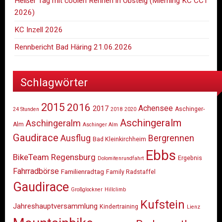
Heißer Tag mit coolen Rennen in Obsteig (Mieming KC CCT
2026)
KC Inzell 2026
Rennbericht Bad Häring 21.06.2026
Schlagwörter
2015
2016
Achensee
2017
Aschinger-
24 Stunden
2018
2020
Aschingeralm
Aschingeralm
Alm
Aschinger Alm
Gaudirace
Ausflug
Bergrennen
Bad Kleinkirchheim
Ebbs
BikeTeam Regensburg
Ergebnis
Dolomitenrundfahrt
Fahrradbörse
Familienradtag
Family Radstaffel
Gaudirace
Großglockner
Hillclimb
Kufstein
Jahreshauptversammlung
Kindertraining
Lienz