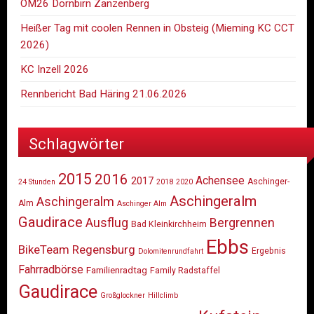
ÖM26 Dornbirn Zanzenberg
Heißer Tag mit coolen Rennen in Obsteig (Mieming KC CCT
2026)
KC Inzell 2026
Rennbericht Bad Häring 21.06.2026
Schlagwörter
2015
2016
Achensee
2017
Aschinger-
24 Stunden
2018
2020
Aschingeralm
Aschingeralm
Alm
Aschinger Alm
Gaudirace
Ausflug
Bergrennen
Bad Kleinkirchheim
Ebbs
BikeTeam Regensburg
Ergebnis
Dolomitenrundfahrt
Fahrradbörse
Familienradtag
Family Radstaffel
Gaudirace
Großglockner
Hillclimb