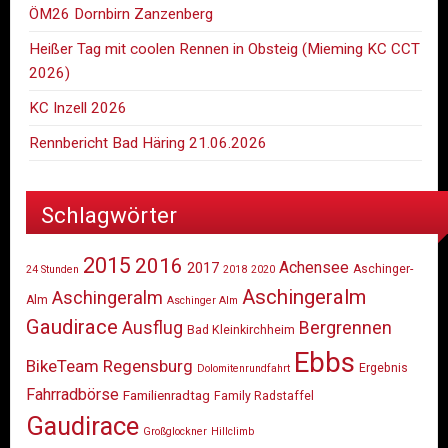
ÖM26 Dornbirn Zanzenberg
Heißer Tag mit coolen Rennen in Obsteig (Mieming KC CCT
2026)
KC Inzell 2026
Rennbericht Bad Häring 21.06.2026
Schlagwörter
2015
2016
Achensee
2017
Aschinger-
24 Stunden
2018
2020
Aschingeralm
Aschingeralm
Alm
Aschinger Alm
Gaudirace
Ausflug
Bergrennen
Bad Kleinkirchheim
Ebbs
BikeTeam Regensburg
Ergebnis
Dolomitenrundfahrt
Fahrradbörse
Familienradtag
Family Radstaffel
Gaudirace
Großglockner
Hillclimb