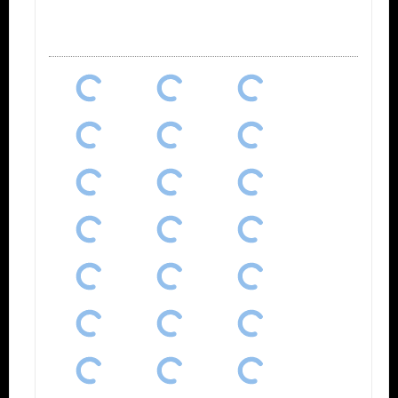
73
photos