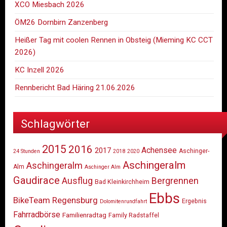
XCO Miesbach 2026
ÖM26 Dornbirn Zanzenberg
Heißer Tag mit coolen Rennen in Obsteig (Mieming KC CCT
2026)
KC Inzell 2026
Rennbericht Bad Häring 21.06.2026
Schlagwörter
2015
2016
Achensee
2017
Aschinger-
24 Stunden
2018
2020
Aschingeralm
Aschingeralm
Alm
Aschinger Alm
Gaudirace
Ausflug
Bergrennen
Bad Kleinkirchheim
Ebbs
BikeTeam Regensburg
Ergebnis
Dolomitenrundfahrt
Fahrradbörse
Familienradtag
Family Radstaffel