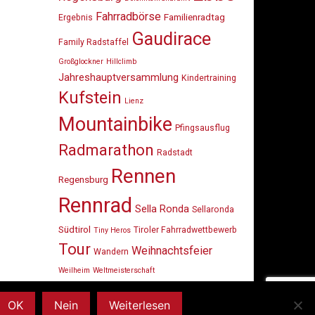
Fahrradbörse
Familienradtag
Ergebnis
Gaudirace
Family Radstaffel
Großglockner
Hillclimb
Jahreshauptversammlung
Kindertraining
Kufstein
Lienz
Mountainbike
Pfingsausflug
Radmarathon
Radstadt
Rennen
Regensburg
Rennrad
Sella Ronda
Sellaronda
Südtirol
Tiroler Fahrradwettbewerb
Tiny Heros
Tour
Weihnachtsfeier
Wandern
Weilheim
Weltmeisterschaft
OK
Nein
Weiterlesen
dly powered by
WordPress
. Design by
StylishWP