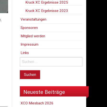
Kruck XC Ergebnisse 2025
Kruck XC Ergebnisse 2023
Veranstaltungen
,
Sponsoren
Mitglied werden
Impressum
Links
Neueste Beiträge
XCO Miesbach 2026