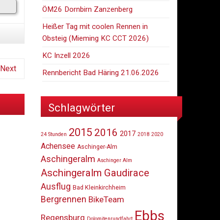
ÖM26 Dornbirn Zanzenberg
Heißer Tag mit coolen Rennen in
Obsteig (Mieming KC CCT 2026)
KC Inzell 2026
Next
Rennbericht Bad Häring 21.06.2026
Schlagwörter
2015
2016
2017
24 Stunden
2018
2020
Achensee
Aschinger-Alm
Aschingeralm
Aschinger Alm
Aschingeralm Gaudirace
Ausflug
Bad Kleinkirchheim
Bergrennen
BikeTeam
Ebbs
Regensburg
Dolomitenrundfahrt