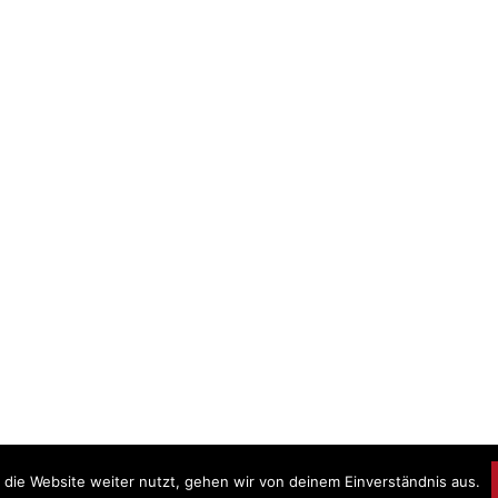
die Website weiter nutzt, gehen wir von deinem Einverständnis aus.
Prou