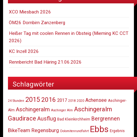
XCO Miesbach 2026
ÖM26 Dornbirn Zanzenberg
Heißer Tag mit coolen Rennen in Obsteig (Mieming KC CCT
2026)
KC Inzell 2026
Rennbericht Bad Häring 21.06.2026
Schlagwörter
2015
2016
Achensee
2017
Aschinger-
24 Stunden
2018
2020
Aschingeralm
Aschingeralm
Alm
Aschinger Alm
Gaudirace
Ausflug
Bergrennen
Bad Kleinkirchheim
Ebbs
BikeTeam Regensburg
Ergebnis
Dolomitenrundfahrt