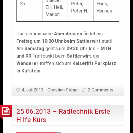
Manuel,
So
Peter,
Hans,
Elli, Heli,
Peter H.
Hannes
Marion
Das gemeinsame
Abendessen
findet am
Freitag um 19:00 Uhr beim Sattlerwirt
statt!
Am
Samstag
geht’s um
09:30 Uhr
los –
MTB
und RR
Treffpunkt beim
Sattlerwirt
, die
Wanderer
treffen sich am
Kaiserlift Parkplatz
in Kufstein
.
4. Juli 2013
Christian Stöger
2 Comments
25.06.2013 – Radtechnik Erste
Hilfe Kurs