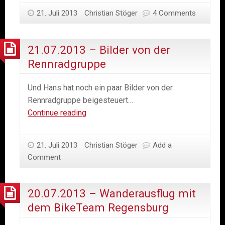
Pendling
21. Juli 2013
Christian Stöger
4 Comments
mit
dem
BikeTeam
21.07.2013 – Bilder von der
Regensburg
Rennradgruppe
Und Hans hat noch ein paar Bilder von der
Rennradgruppe beigesteuert…
21.07.2013
Continue reading
–
Bilder
21. Juli 2013
Christian Stöger
Add a
von
Comment
der
Rennradgruppe
20.07.2013 – Wanderausflug mit
dem BikeTeam Regensburg