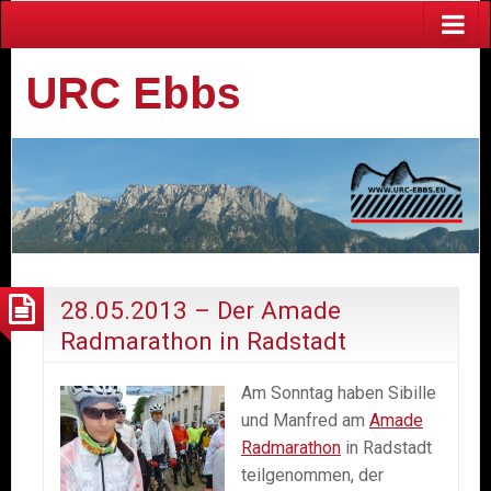
URC Ebbs
28.05.2013 – Der Amade
Radmarathon in Radstadt
Am Sonntag haben Sibille
und Manfred am
Amade
Radmarathon
in Radstadt
teilgenommen, der