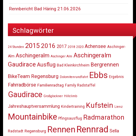
Rennbericht Bad Häring 21.06.2026
Schlagwörter
2015
2016
Achensee
2017
Aschinger-
24 Stunden
2018
2020
Aschingeralm
Aschingeralm
Alm
Aschinger Alm
Gaudirace
Ausflug
Bergrennen
Bad Kleinkirchheim
Ebbs
BikeTeam Regensburg
Ergebnis
Dolomitenrundfahrt
Fahrradbörse
Familienradtag
Family Radstaffel
Gaudirace
Großglockner
Hillclimb
Kufstein
Jahreshauptversammlung
Kindertraining
Lienz
Mountainbike
Radmarathon
Pfingsausflug
Rennrad
Rennen
Sella
Regensburg
Radstadt